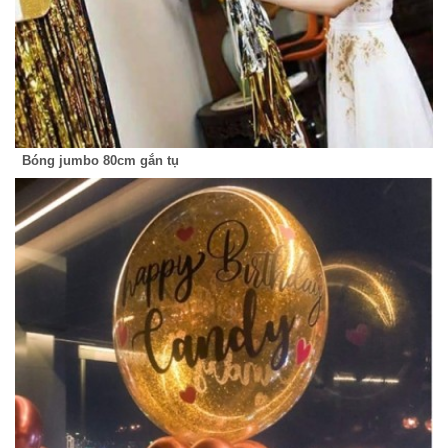
Bóng jumbo 80cm gắn tụ