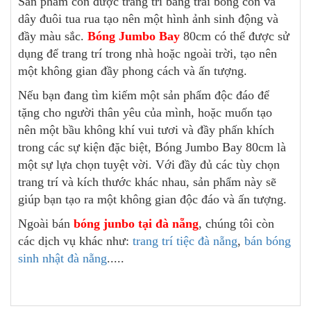
Sản phẩm còn được trang trí bằng trái bóng con và
dây đuôi tua rua tạo nên một hình ảnh sinh động và
đầy màu sắc.
Bóng Jumbo Bay
80cm có thể được sử
dụng để trang trí trong nhà hoặc ngoài trời, tạo nên
một không gian đầy phong cách và ấn tượng.
Nếu bạn đang tìm kiếm một sản phẩm độc đáo để
tặng cho người thân yêu của mình, hoặc muốn tạo
nên một bầu không khí vui tươi và đầy phấn khích
trong các sự kiện đặc biệt, Bóng Jumbo Bay 80cm là
một sự lựa chọn tuyệt vời. Với đầy đủ các tùy chọn
trang trí và kích thước khác nhau, sản phẩm này sẽ
giúp bạn tạo ra một không gian độc đáo và ấn tượng.
Ngoài bán
bóng junbo tại đà nẵng
, chúng tôi còn
các dịch vụ khác như:
trang trí tiệc đà nẵng
,
bán bóng
sinh nhật đà nẵng
.....