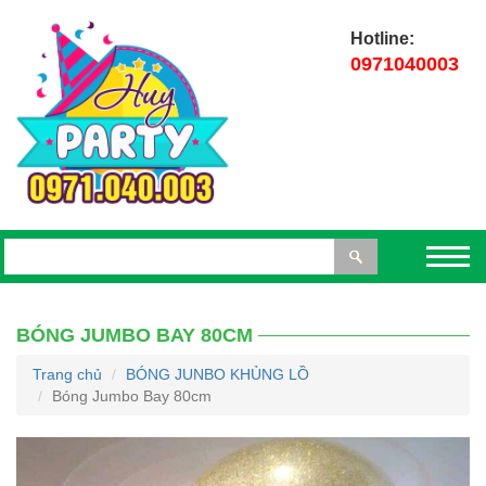
Hotline:
0971040003
BÓNG JUMBO BAY 80CM
Trang chủ
BÓNG JUNBO KHỦNG LỒ
Bóng Jumbo Bay 80cm