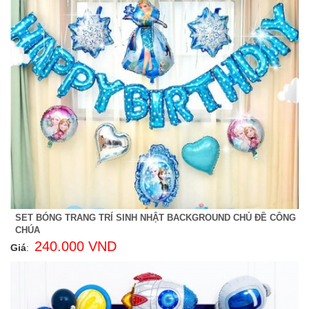
SET BÓNG TRANG TRÍ SINH NHẬT BACKGROUND CHỦ ĐỀ CÔNG
CHÚA
240.000 VND
Giá
: