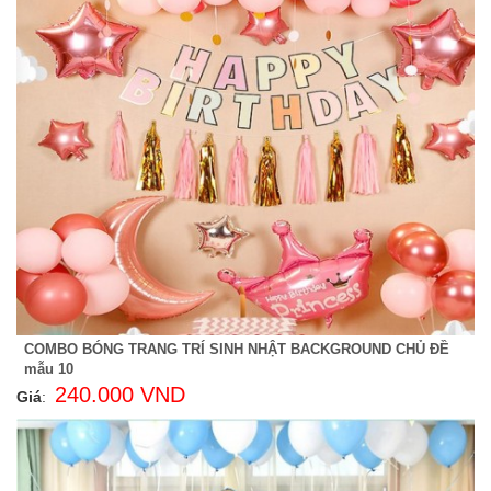
COMBO BÓNG TRANG TRÍ SINH NHẬT BACKGROUND CHỦ ĐỀ
mẫu 10
240.000 VND
Giá
: