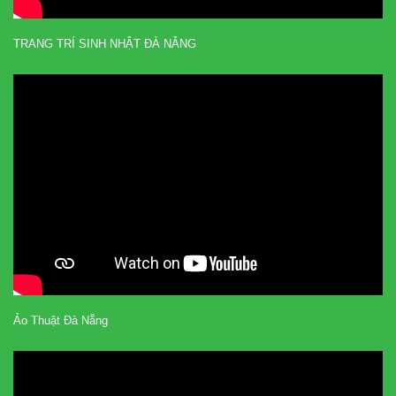
TRANG TRÍ SINH NHẬT ĐÀ NẴNG
Ảo Thuật Đà Nẵng