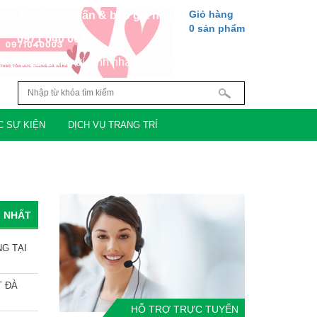
Giỏ hàng
Hotline tư vấn & báo giá nhanh 24/7:
0
sản phẩm
0971 040 003
Nhận trang trí sinh nhật – thôi nôi – khai
trương – tất niên tại
Đà Nẵng
C SỰ KIỆN
DỊCH VỤ TRANG TRÍ
I NHẤT
G TẠI
T ĐÀ
HỖ TRỢ TRỰC TUYẾN