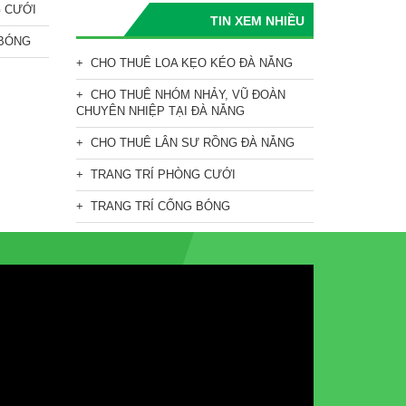
G CƯỚI
TIN XEM NHIỀU
 BÓNG
CHO THUÊ LOA KẸO KÉO ĐÀ NẴNG
CHO THUÊ NHÓM NHẢY, VŨ ĐOÀN
CHUYÊN NHIỆP TẠI ĐÀ NẴNG
CHO THUÊ LÂN SƯ RỒNG ĐÀ NẴNG
TRANG TRÍ PHÒNG CƯỚI
TRANG TRÍ CỔNG BÓNG