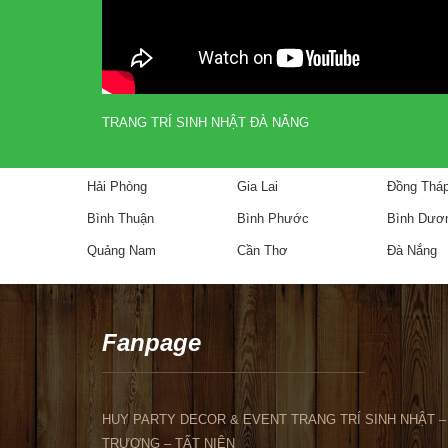
TRANG TRÍ SINH NHẬT ĐÀ NẴNG
Hải Phòng
Gia Lai
Đồng Thá
Bình Thuận
Bình Phước
Bình Dươ
Quảng Nam
Cần Thơ
Đà Nắng
Fanpage
HUY PARTY DECOR & EVENT TRANG TRÍ SINH NHẬT – 
TRƯƠNG – TẤT NIÊN