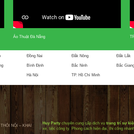
Ảo Thuật Đà Nẵng
T
p
Đồng Nai
Đắk Nông
Đắk Lắk
ng
Bình Định
Bắc Ninh
Bắc Gian
Hà Nội
TP. Hồ Chí Minh
Huy Party
chuyên cung cấp dịch vụ
trang trí sự ki
THÔI NÔI – KHAI
xe, tiệc công ty. Phong cách hiện đại, thi công nhan