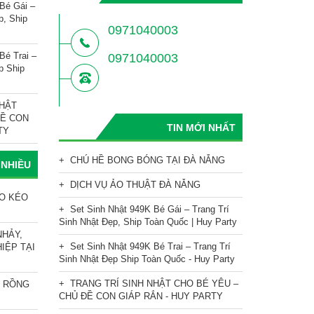
Bé Gái –
p, Ship
0971040003
Bé Trai –
0971040003
p Ship
NHẬT
ĐỀ CON
TIN MỚI NHẤT
TY
CHÚ HỀ BONG BÓNG TẠI ĐÀ NẴNG
 NHIỀU
DỊCH VỤ ẢO THUẬT ĐÀ NẴNG
ẸO KÉO
Set Sinh Nhật 949K Bé Gái – Trang Trí
Sinh Nhật Đẹp, Ship Toàn Quốc | Huy Party
NHẢY,
Set Sinh Nhật 949K Bé Trai – Trang Trí
IỆP TẠI
Sinh Nhật Đẹp Ship Toàn Quốc - Huy Party
TRANG TRÍ SINH NHẬT CHO BÉ YÊU –
Ư RỒNG
CHỦ ĐỀ CON GIÁP RẮN - HUY PARTY