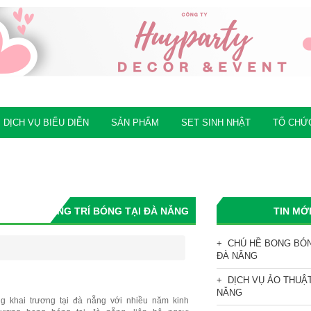
 DỊCH VỤ BIỂU DIỄN
SẢN PHẨM
SET SINH NHẬT
TỔ CHỨ
VIDEO
LIÊN HỆ
TRANG TRÍ BÓNG TẠI ĐÀ NẴNG
TIN MỚ
CHÚ HỀ BONG BÓN
ĐÀ NẴNG
DỊCH VỤ ẢO THUẬ
NẴNG
ng khai trương tại đà nẵng với nhiều năm kinh