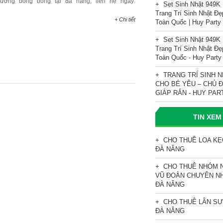
trương bong bóng tại đà nẵng, liên hệ ngay:
Set Sinh Nhật 949K 
Trang Trí Sinh Nhật Đẹ
+ Chi tiết
Toàn Quốc | Huy Party
Set Sinh Nhật 949K 
Trang Trí Sinh Nhật Đẹ
Toàn Quốc - Huy Party
TRANG TRÍ SINH 
CHO BÉ YÊU – CHỦ 
GIÁP RẮN - HUY PAR
TIN XEM
CHO THUÊ LOA K
ĐÀ NẴNG
CHO THUÊ NHÓM 
VŨ ĐOÀN CHUYÊN NH
ĐÀ NẴNG
CHO THUÊ LÂN S
ĐÀ NẴNG