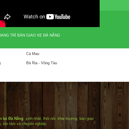
RANG TRÍ BÀN GIAO XE ĐÀ NẴNG
Cà Mau
g
Bà Rịa - Vũng Tàu
ện tại Đà Nẵng
: sinh nhật, thôi nôi, khai trương, bàn giao
h, tận tâm và chuyên nghiệp.