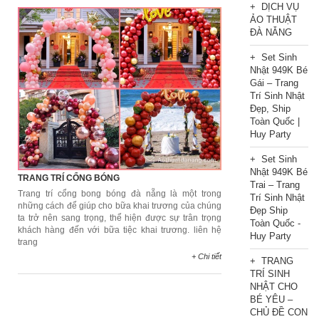
DỊCH VỤ
ẢO THUẬT
ĐÀ NẴNG
Set Sinh
Nhật 949K Bé
Gái – Trang
Trí Sinh Nhật
Đẹp, Ship
Toàn Quốc |
Huy Party
Set Sinh
Nhật 949K Bé
TRANG TRÍ CỔNG BÓNG
Trai – Trang
Trang trí cổng bong bóng đà nẵng là một trong
Trí Sinh Nhật
những cách để giúp cho bữa khai trương của chúng
Đẹp Ship
ta trở nên sang trọng, thể hiện được sự trân trọng
Toàn Quốc -
khách hàng đến với bữa tiệc khai trương. liên hệ
Huy Party
trang
+ Chi tiết
TRANG
TRÍ SINH
NHẬT CHO
BÉ YÊU –
CHỦ ĐỀ CON