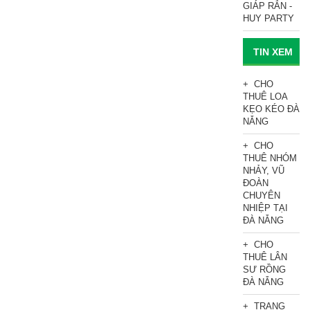
GIÁP RẮN -
HUY PARTY
TIN XEM
NHIỀU
CHO
THUÊ LOA
KẸO KÉO ĐÀ
NẴNG
CHO
THUÊ NHÓM
NHẢY, VŨ
ĐOÀN
CHUYÊN
NHIỆP TẠI
ĐÀ NẴNG
CHO
THUÊ LÂN
SƯ RỒNG
ĐÀ NẴNG
TRANG